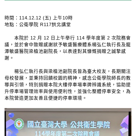
時間：
114.12.12 (
五
)
上午
10
時
地點：公衛學院
R117
拱北講堂
本院於
12
月
12
日上午舉行
114
學年度第
2
次院務會
議，並於會中致贈感謝狀予敏盛醫療體系楊弘仁執行長及龍
潭敏盛醫院梁植池副院長，以表達對其慷慨捐贈之誠摯感
謝。
楊弘仁執行長與梁植池副院長皆為臺大校友，長期關注
母校發展，並秉持回饋校園的精神，感念公衛學院師長的教
導與引領，特別捐贈本院大樓停車場車牌辨識系統，協助提
升停車場管理效率與使用便利性，並強化整體停車安全，為
本院營造更加友善且便捷的停車環境。