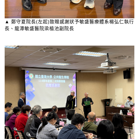
▲ 鄭守夏院長(左起)致贈感謝狀予敏盛醫療體系楊弘仁執行
長、龍潭敏盛醫院梁植池副院長