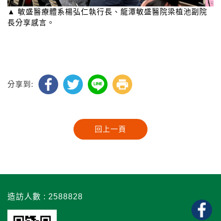
▲ 敏盛醫療體系楊弘仁執行長、龍潭敏盛醫院梁植池副院
長分享感言。
分享到:
造訪人數 : 2588828