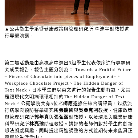
▲公共衛生學系暨健康政策與管理研究所 李達宇副教授進
行專題演講。
第二場活動是由高槻高中選出3組學生代表依序進行專題研
究成果報告，報告主題分別為： Towards a Fruitful Future
~ Pieces of Chocolate into pieces of Employment~、
Workplace Chocolate Project、The Hidden Danger of
Text Neck。日本學生們以英文進行的報告生動有趣，尤其
是跟現代文明病環環相扣的The Hidden Danger of Text
Neck。公衛學院共有5位老師應邀擔任綜合講評員，包括流
行病學與預防醫學研究所
張慶國
與
吳亞克
副教授、健康政策
與管理研究所
郭年真
與
張弘潔
副教授，以及環境與職業健康
科學研究所
林亮瑜
助理教授。講評的老師們對於學生的創新
想法頗感興趣，同時提出精進調整的方式並期待未來能真正
落實於生活當中。