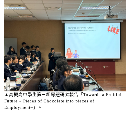
▲高槻高中學生第三組專題研究報告「Towards a Fruitful
Future ~ Pieces of Chocolate into pieces of
Employment~」。