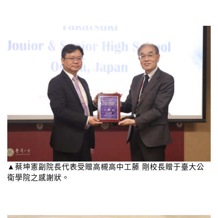
▲蔡坤憲副院長代表受贈高槻高中工藤 剛校長贈于臺大公
衛學院之感謝狀。