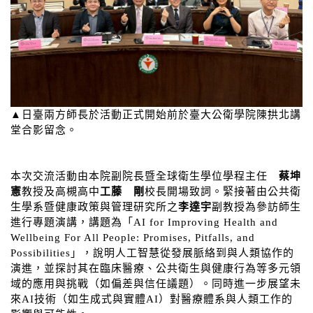
▲日臺兩方師長於活動正式開始前於臺大公衛學院陳拱北講
堂合影留念。
本次交流活動由本院副院長暨全球衛生學位學程主任
蔡坤
憲
教授及高槻高中
工藤 剛
校長開場致詞。緊接著由公共衛
生學系暨健康政策與管理研究所之
李達宇
副教授為參訪師生
進行專題演講，講題為「AI for Improving Health and
Wellbeing For All People: Promises, Pitfalls, and
Possibilities」，說明人工智慧從發展脈絡到與人類協作的
演進，並探討其在臨床醫療、公共衛生與健康行為等多元領
域的應用與挑戰（如偏差與信任議題）。同時進一步展望未
來AI技術（如生成式與實體AI）對醫療體系與人類工作的