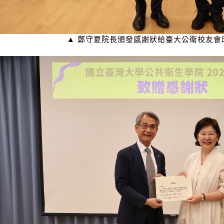
▲ 鄭守夏院長頒發感謝狀給臺大公衛校友會