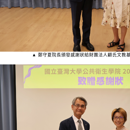
▲ 鄭守夏院長頒發感謝狀給財團法人顧氏文教