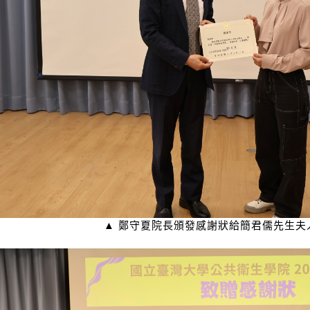
▲ 鄭守夏院長頒發感謝狀給簡君儒先生夫