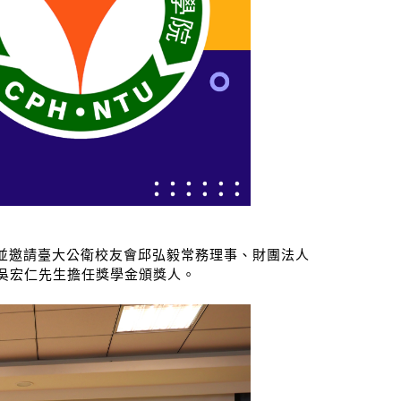
，並邀請臺大公衛校友會邱弘毅常務理事、財團法人
吳宏仁先生擔任獎學金頒獎人。