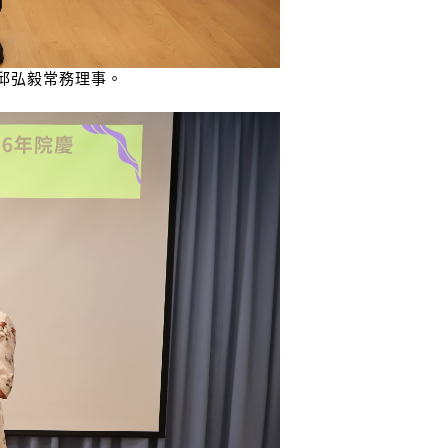
邱弘毅常務理事。