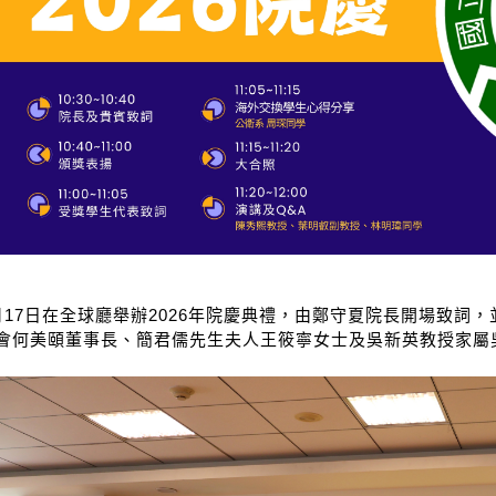
7日在全球廳舉辦2026年院慶典禮，由鄭守夏院長開場致詞
會何美頤董事長、簡君儒先生夫人王筱寧女士及吳新英教授家屬