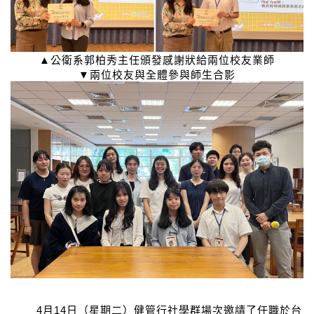
▲公衛系郭柏秀主任頒發感謝狀給兩位校友業師
▼兩位校友與全體參與師生合影
4
月
14
日（星期二）健管行社學群場次邀請了任職於台