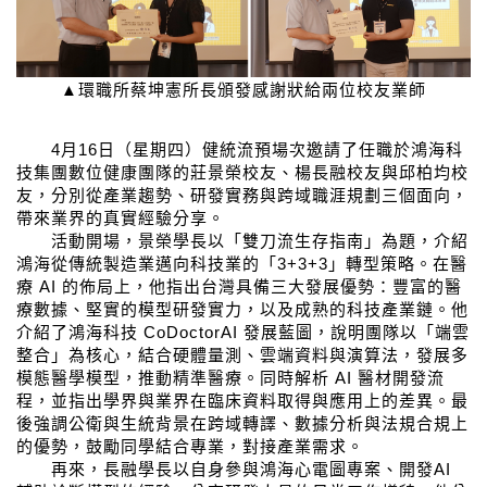
▲環職所蔡坤憲所長頒發感謝狀給兩位校友業師
4
月
16
日（星期四）健統流預場次邀請了任職於鴻海科
技集團數位健康團隊的莊景榮校友、楊長融校友與邱柏均校
友，分別從產業趨勢、研發實務與跨域職涯規劃三個面向，
帶來業界的真實經驗分享。
活動開場，景榮學長以「雙刀流生存指南」為題，介紹
鴻海從傳統製造業邁向科技業的「
3+3+3
」轉型策略。在醫
療
AI
的佈局上，他指出台灣具備三大發展優勢：豐富的醫
療數據、堅實的模型研發實力，以及成熟的科技產業鏈。他
介紹了鴻海科技
CoDoctorAI
發展藍圖，說明團隊以「端雲
整合」為核心，結合硬體量測、雲端資料與演算法，發展多
模態醫學模型，推動精準醫療。同時解析
AI
醫材開發流
程，並指出學界與業界在臨床資料取得與應用上的差異。最
後強調公衛與生統背景在跨域轉譯、數據分析與法規合規上
的優勢，鼓勵同學結合專業，對接產業需求。
再來，長融學長以自身參與鴻海心電圖專案、開發
AI