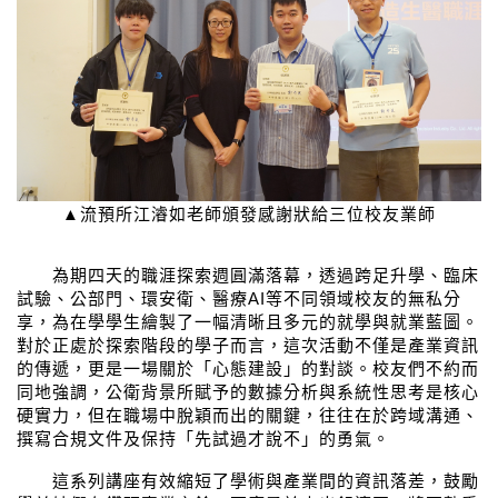
▲流預所江濬如老師頒發感謝狀給三位校友業師
為期四天的職涯探索週圓滿落幕，透過跨足升學、臨床
試驗、公部門、環安衛、醫療
AI
等不同領域校友的無私分
享，為在學學生繪製了一幅清晰且多元的就學與就業藍圖。
對於正處於探索階段的學子而言，這次活動不僅是產業資訊
的傳遞，更是一場關於「心態建設」的對談。校友們不約而
同地強調，公衛背景所賦予的數據分析與系統性思考是核心
硬實力，但在職場中脫穎而出的關鍵，往往在於跨域溝通、
撰寫合規文件及保持「先試過才說不」的勇氣。
這系列講座有效縮短了學術與產業間的資訊落差，鼓勵