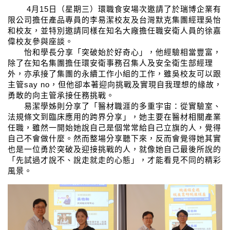
4
月
15
日（星期三）環職食安場次邀請了於瑞博企業有
限公司擔任產品專員的李易潔校友及台灣默克集團經理吳怡
和校友，並特別邀請同樣在知名大廠擔任職安衛人員的徐嘉
偉校友參與座談。
怡和學長分享「突破始於好奇心」，他經驗相當豐富，
除了在知名集團擔任環安衛事務召集人及安全衛生部經理
外，亦承接了集團的永續工作小組的工作，雖吳校友可以跟
主管
say no
，但他卻本著迎向挑戰及實現自我理想的緣故，
勇敢的向主管承接任務挑戰。
易潔學姊則分享了「醫材職涯的多重宇宙：從實驗室、
法規條文到臨床應用的跨界分享」，她主要在醫材相關產業
任職，雖然一開始她說自己是個常常給自己立旗的人，覺得
自己不會做什麼。然而整場分享聽下來，反而會覺得她其實
也是一位勇於突破及迎接挑戰的人，就像她自己最後所說的
「先試過才說不、說走就走的心態」，才能看見不同的精彩
風景。