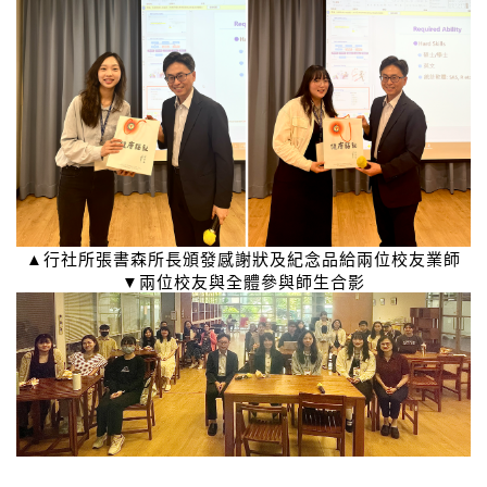
▲行社所張書森所長頒發感謝狀及紀念品給兩位校友業師
▼兩位校友與全體參與師生合影