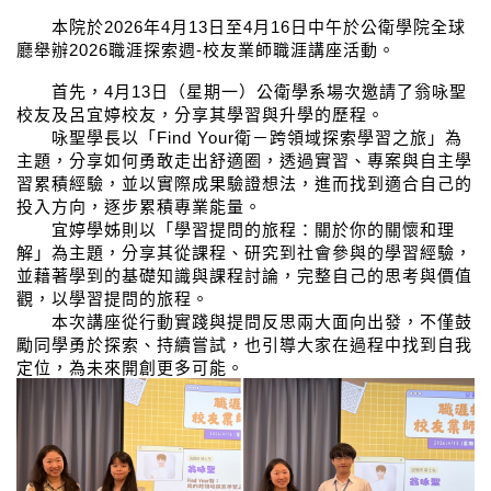
本院於
2026
年
4
月
13
日至
4
月
16
日中午於公衛學院全球
廳舉辦
2026
職涯探索週
-
校友業師職涯講座活動。
首先，
4
月
13
日（星期一）公衛學系場次邀請了翁咏聖
校友及呂宜婷校友，分享其學習與升學的歷程。
咏聖學長以「
Find Your
衛－跨領域探索學習之旅」為
主題，分享如何勇敢走出舒適圈，透過實習、專案與自主學
習累積經驗，並以實際成果驗證想法，進而找到適合自己的
投入方向，逐步累積專業能量。
宜婷學姊則以「學習提問的旅程：關於你的關懷和理
解」為主題，分享其從課程、研究到社會參與的學習經驗，
並藉著學到的基礎知識與課程討論，完整自己的思考與價值
觀，以學習提問的旅程。
本次講座從行動實踐與提問反思兩大面向出發，不僅鼓
勵同學勇於探索、持續嘗試，也引導大家在過程中找到自我
定位，為未來開創更多可能。