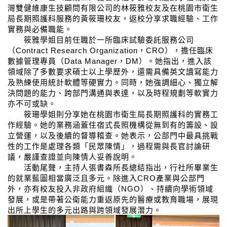
灣雙健維康生技顧問有限公司的林筱雅校友及在桃園市衛生
局長期照護科服務的黃筱珊校友，返校分享求職經驗、工作
實務與必備職能。
筱雅學姐目前任職於一所臨床試驗委託服務公司
（
Contract Research Organization
，
CRO
），擔任臨床
數據管理專員（
Data Manager
，
DM
）。她指出，進入該
領域除了多數要求碩士以上學歷外，還需具備英文讀寫能力
及熟練使用統計軟體等硬實力。同時，她強調細心、獨立解
決問題的能力、跨部門溝通與表達，以及時程規劃等軟實力
亦不可或缺。
筱珊學姐則分享她在桃園市衛生局長期照護科的實務工
作經驗。她的業務涵蓋住宿式長照機構從無到有的籌設、設
立營運，以及後續的督導稽查。她表示，公部門中最具挑戰
性的工作是處理各類「民眾陳情」，過程需與長官討論研
議，嚴謹查證並向陳情人妥善說明。
活動尾聲，主持人張書森所長總結指出，行社所畢業生
的就業藍圖相當廣泛且多元。除進入
CRO
產業與公部門
外，亦有校友投入非政府組織（
NGO
）、持續向學術領域
發展，或是帶著公衛能力重返原先的醫療或教育職場，展現
出所上學生的多元出路與跨領域發展潛力。