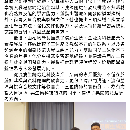
輔助診斷模型的經驗，分享研發人員的日常工作樣貌。他分
享初入職場需跨足陌生領域，強調關鍵在於具備將不熟悉轉
化為熟練技能的學習能力，並指出醫療
AI
開發除模型建構
外，尚需大量合規與驗證文件。他也提出三項建議：建立系
統化學習方法、強化文件化能力，以及保持持續學習與快速
試錯的習慣，以因應產業需求。
最後，由柏均學長匯總了橫跨生技、金融與科技產業的
實務經驗，客觀比較了三個產業截然不同的生態系，以及各
領域看重的關鍵技能與程式語言能力，幫助同學具象化不同
產業的差異。他分享機器學習落地經驗，並建議善用
AI
工具
提升效率與開發能力，最後提供職涯評估框架，協助同學系
統性思考未來發展方向。
從流病生統跨足科技產業，所謂的專業優勢，不僅在於
統計建模與資料處理的硬實力，更包含跨部門溝通、流程釐
清與撰寫合規文件等軟實力。三位講師的實務分享，為有志
投入醫療
AI
與生醫科技領域的同學，提供了具體的職涯參
考方向。