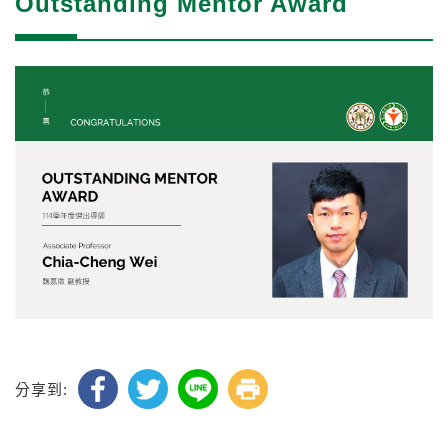
Outstanding Mentor Award
分享到: