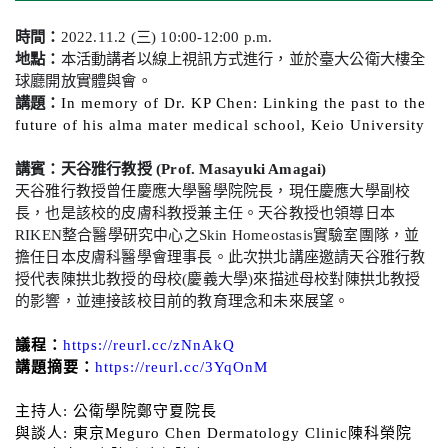
時間：
2022.11.2 (
三
) 10:00-12:00 p.m.
地點：
本活動講者以線上視訊方式進行，並於臺大公衛大樓全
球廳開放實體與會。
講題：
In memory of Dr. KP Chen: Linking the past to the
future of his alma mater medical school, Keio University
講賓：
(
)
天谷雅行教授
Prof. Masayuki Amagai
天谷雅行教授曾任慶應大學醫學院院長，現任慶應大學副校
長，也是該校的皮膚科教授兼主任。天谷教授也領導日本
RIKEN
整合醫學研究中心之
Skin Homeostasis
實驗室團隊，並
擔任日本皮膚科醫學會理事長。此次拱北講座邀請天谷雅行教
授代表陳拱北教授的母校
(
慶義大學
)
來描述母校對陳拱北教授
的影響，並連接該校目前的教育理念和未來展望。
議程：
https://reurl.cc/zNnAkQ
講題摘要：
https://reurl.cc/3YqOnM
主持人: 公衛學院鄭守夏院長
與談人: 東京Meguro Chen Dermatology Clinic陳科榮院