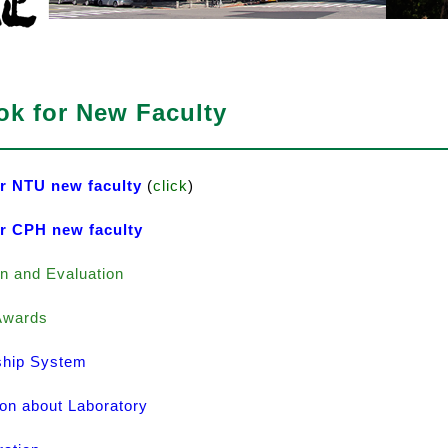
k for New Faculty
r NTU new faculty
(
c
lick
)
r CPH new faculty
on
and
Evaluation
Awards
hip System
ion about Laboratory