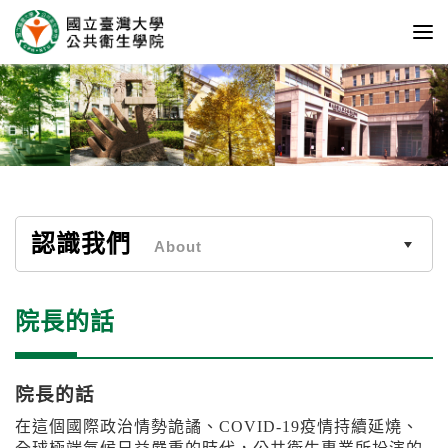
認識我們
About
院長的話
院長的話
在這個國際政治情勢詭譎、
COVID-19
疫情持續延燒、