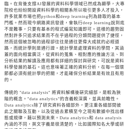
臨。在背後支撐AI發展的資料科學領域已然成為顯學，大專
院校也紛紛開設資料科學的相關系所以吸引更多人才投入，
許多就業市場也把python和deep learning列為錄取的基本
門檻。然而現今網路資訊發達，會執行deep learning說到底
不是難事，只要有基本的程式編寫知識即可。這樣的趨勢固
然對許多只追求結果而不在乎過程的分類問題提供了捷徑，
然而這個被忽略的過程卻往往是通往更偉大成就的必經道
路，而統計學則是通行證。統計學是處理資料的學問，其涵
蓋的面向相當廣泛，從資料的蒐集、相對應的推論方法、到
分析結果的解讀及應用都有詳細的探討與研究，可說是資料
科學發展的基石。這也意味著正確的資料分析，在每一個環
節都必須有統計學的把關，才能確保分析結果是有效且有用
的。
傳統的 "data analysis" 將資料解構後硏究細部，是較為狹
隘的概念。"data analytics"的含義較深廣，並具前瞻性。
Data analytics除了研究資料各細部外，更注重各細部間彼
此之關聯及互動，以及從過去累積至今之現有數據中找出様
態或規律，藉以預測未來。Data analytics和 data analysis
內涵的不同，英文字義是很清楚的，比如國際知名大學或研