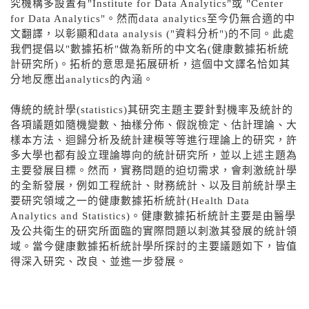
究機構多設置有"Institute for Data Analytics"或 "Center
for Data Analytics"。然而data analytics至今仍無合適的中
文翻譯，以彰顯和data analysis ("資料分析")的不同。此處
我們提倡以"數據拓析"做為新所的中文名(健康數據拓析統
計研究所)。拓析的意思是拓展研析，這個中文譯名恰如其
分地反應出analytics的內涵。
傳統的統計學(statistics)其研究主題主要針對機率及統計的
各項議題如隨機變數、抽樣分佈、假說檢定、估計理論、大
樣本方法、迴歸分析及統計建模等等進行理論上的研究，許
多大學也都有設立理論導向的統計研究所，並以上述主題為
主要發展目標。然而，實務問題的迫切需求，會刺激統計學
的全新發展，例如工程統計、財務統計、以及目前統計學主
要研究領域之一的健康數據拓析統計(Health Data
Analytics and Statistics)。健康數據拓析統計主要是由醫學
及公共衛生的研究所面臨的實際問題以刺激其發展的統計領
域。當今健康數據拓析統計學所探討的主要議題如下，皆值
得深入研究、改良、並進一步發展。