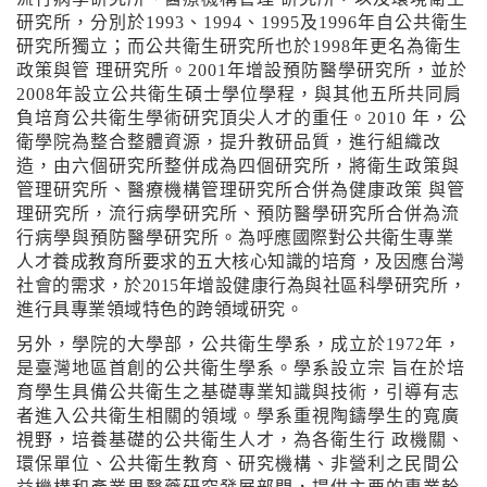
研究所，分別於1993、1994、1995及1996年自公共衛生
研究所獨立；而公共衛生研究所也於1998年更名為衛生
政策與管 理研究所。2001年增設預防醫學研究所，並於
2008年設立公共衛生碩士學位學程，與其他五所共同肩
負培育公共衛生學術研究頂尖人才的重任。2010 年，公
衛學院為整合整體資源，提升教研品質，進行組織改
造，由六個研究所整併成為四個研究所，將衛生政策與
管理研究所、醫療機構管理研究所合併為健康政策 與管
理研究所，流行病學研究所、預防醫學研究所合併為流
行病學與預防醫學研究所。
為
呼應國際對公共衛生專業
人才養成教育所要求的五大核心知識的培育，及因應台灣
社會的需求，於2015年增設健康行為與社區科學研究所，
進行具專業領域特色的跨領域研究。
另外，學院的大學部，公共衛生學系，成立於1972年，
是臺灣地區首創的公共衛生學系。學系設立宗 旨在於培
育學生具備公共衛生之基礎專業知識與技術，引導有志
者進入公共衛生相關的領域。學系重視陶鑄學生的寬廣
視野，培養基礎的公共衛生人才，為各衛生行 政機關、
環保單位、公共衛生教育、研究機構、非營利之民間公