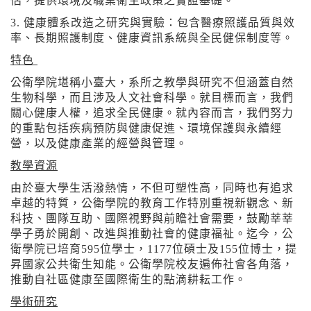
估，提供環境及職業衛生政策之實證基礎。
3. 健康體系改造之研究與實驗：包含醫療照護品質與效
率、長期照護制度、健康資訊系統與全民健保制度等。
特色
公衛學院堪稱小臺大，系所之教學與研究不但涵蓋自然
生物科學，而且涉及人文社會科學。就目標而言，我們
關心健康人權，追求全民健康。就內容而言，我們努力
的重點包括疾病預防與健康促進、環境保護與永續經
營，以及健康產業的經營與管理。
教學資源
由於臺大學生活潑熱情，不但可塑性高，同時也有追求
卓越的特質，公衛學院的教育工作特別重視新觀念、新
科技、團隊互助、國際視野與前瞻社會需要，鼓勵莘莘
學子勇於開創、改進與推動社會的健康福祉。迄今，公
衛學院已培育595位學士，1177位碩士及155位博士，提
昇國家公共衛生知能。公衛學院校友遍佈社會各角落，
推動自社區健康至國際衛生的點滴耕耘工作。
學術研究