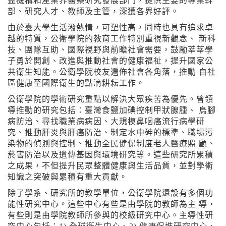
益機構和產業界醫藥研究發展部門，提供主要的專業幹
部、研究人才、教師及主管，深獲各界好評。
由於臺大學生活潑熱情，可塑性高，同時也具有追求卓
越的特質，公衛學院的教育工作特別重視新觀念、 新科
技、團隊互助、國際視野與前瞻社會需要，鼓勵莘莘學
子勇於開創、改進與推動社會的健康福祉，提升國家公
共衛生知能。公衛學院校友遍佈社會各角落，推動 自社
區健康至國際衛生的點滴耕耘工作。
公衛學院的學術研究重點以解決大眾疾苦為優先。曾領
導推動的研究包括：臺灣食鹽加碘控制甲狀腺腫、 烏腳
病防治、尋找職業病病因、大規模鼻咽癌流行病學研
究、推動肝炎與肝癌防治、制定水中砷的標準、職場污
染物的偵測與控制、推動全民健保制度老人醫療照 顧、
菸害防治以及遺傳基因與環境研究等。這些研究所累積
之成果，不但提升民眾整體健康與生活品質，並對學術
知識之突破與累積有重大貢獻。
除了學系、研究所的教學單位，公衛學院還設有多個功
能性研究中心。這些中心有些是由學院的教師為主 導，
有些則是由學院教師所參與的校級研究中心。主導性研