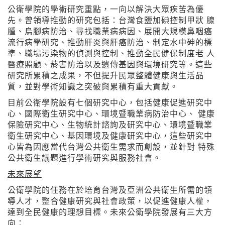
公衛學院的學術研究重點，一向以解決大眾疾苦為優
先。曾領導推動的研究包括：台灣食鹽加碘控制甲狀 腺
腫、烏腳病防治、尋找職業病病因、展開大規模鼻咽癌
流行病學研究、推動肝炎與肝癌防治、制定水中砷的標
準、職場污染物的偵測與控制、推動全民健保制度老 人
醫療照顧、菸害防治以及遺傳基因與環境研究等。這些
研究所累積之成果，不但提升民眾整體健康與生活品
質，並對學術知識之突破與累積有重大貢獻。
目前公衛學院設有七個研究中心，包括健康促進研究中
心、國際衛生研究中心、環境暨職業病防治中心、 健康
保險研究中心、生物統計諮詢及研究中心、環境暨職業
衛生研究中心、基因環境及健康研究中心，這些研究中
心皆為因應當代台灣公共衛生需求而創設，並針對 特殊
公共衛生議題進行學術研究與服務社會。
未來展望
公衛學院的任務在於培育台灣及亞洲公共衛生所需的領
導人才，整合健康研究與社會政策，以促進健康人權，
達到全民健康的理想目標。未來公衛學院發展有三大方
向：